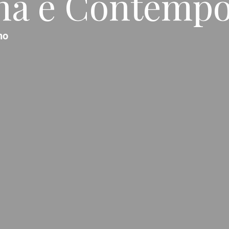
na e Contemp
no