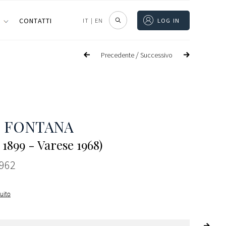
I
CONTATTI
IT
|
EN
LOG IN
/
Precedente
Successivo
 FONTANA
 1899 - Varese 1968)
1962
guito