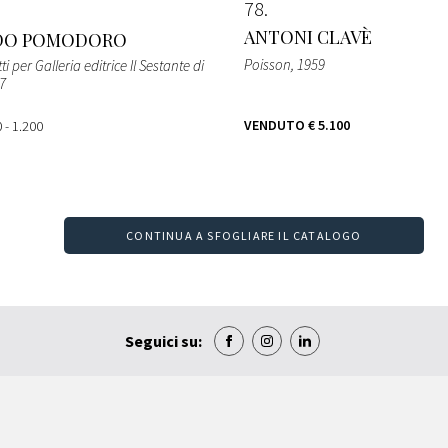
78
ANTONI CLAVÈ
DO POMODORO
Poisson
, 1959
i per Galleria editrice Il Sestante di
57
VENDUTO
€ 5.100
 - 1.200
CONTINUA A SFOGLIARE IL CATALOGO
Seguici su: