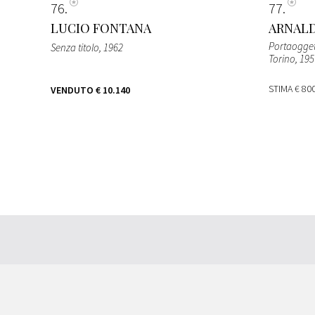
76
77
LUCIO FONTANA
ARNAL
Portaoggett
Senza titolo
, 1962
Torino
, 19
STIMA
€ 800
VENDUTO
€ 10.140