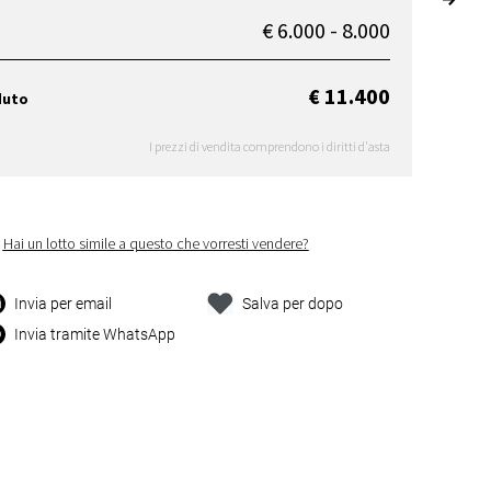
€ 6.000 - 8.000
€ 11.400
duto
I prezzi di vendita comprendono i diritti d'asta
Hai un lotto simile a questo che vorresti vendere?
Invia per email
Salva per dopo
Invia tramite WhatsApp