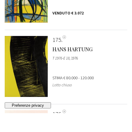
VENDUTO
€ 3.072
175
HANS HARTUNG
T 1976-E 18
, 1976
STIMA
€ 80.000 - 120.000
Lotto chiuso
176
LUIGI VERONESI