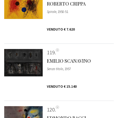
ROBERTO CRIPPA
Spirale
, 1950-51
VENDUTO
€ 7.620
119
EMILIO SCANAVINO
Senza titolo
, 1957
VENDUTO
€ 15.140
120
EDMONDO BACCI