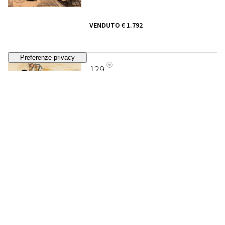
VENDUTO
€ 1.792
129
RENATO GUTTUSO
Figure in barca
, 1949
VENDUTO
€ 9.510
130
ENRICO PAULUCCI
Panfili
, 1954