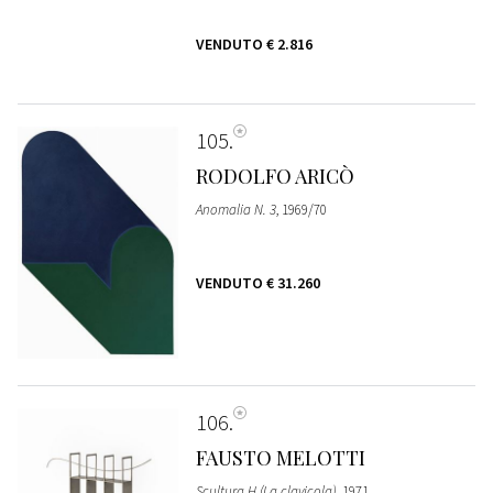
VENDUTO
€ 2.816
105
RODOLFO ARICÒ
Anomalia N. 3
, 1969/70
VENDUTO
€ 31.260
106
FAUSTO MELOTTI
Scultura H (La clavicola)
, 1971