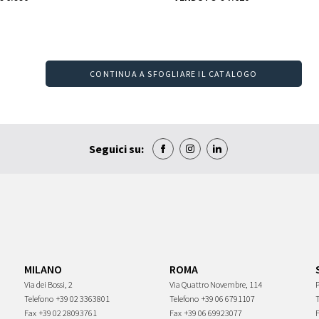
CONTINUA A SFOGLIARE IL CATALOGO
Seguici su:
MILANO
ROMA
Via dei Bossi, 2
Via Quattro Novembre, 114
P
Telefono
+39 02 3363801
Telefono
+39 06 6791107
Fax
+39 02 28093761
Fax
+39 06 69923077