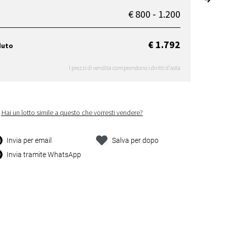
€ 800 - 1.200
€ 1.792
duto
I prezzi di vendita comprendono i diritti d'asta
Hai un lotto simile a questo che vorresti vendere?
Invia per email
Salva per dopo
Invia tramite WhatsApp