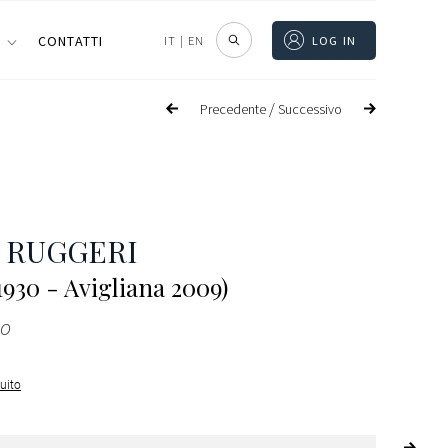
I
CONTATTI
IT
|
EN
LOG IN
/
Precedente
Successivo
 RUGGERI
1930 - Avigliana 2009)
lo
guito