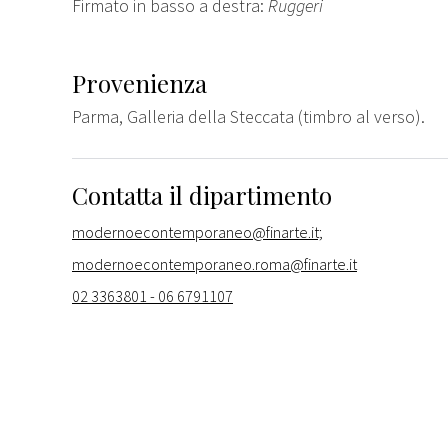
Firmato in basso a destra:
Ruggeri
Provenienza
Parma, Galleria della Steccata (timbro al verso).
Contatta il dipartimento
modernoecontemporaneo@finarte.it;
modernoecontemporaneo.roma@finarte.it
02 3363801 - 06 6791107