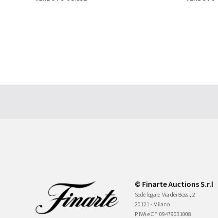
© Finarte Auctions S.r.l
Sede legale
Via dei Bossi, 2
20121 - Milano
P.IVA e CF
09479031008