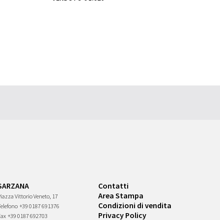
SARZANA
Contatti
Area Stampa
iazza Vittorio Veneto, 17
Condizioni di vendita
Telefono
+39 0187 691376
Privacy Policy
Fax
+39 0187 692703