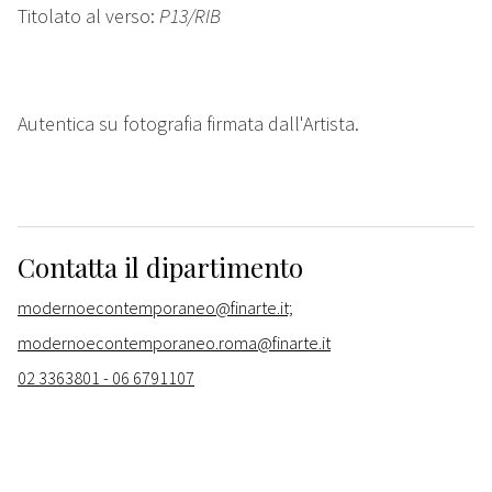
Titolato al verso:
P13/RIB
Autentica su fotografia firmata dall'Artista.
Contatta il dipartimento
modernoecontemporaneo@finarte.it;
modernoecontemporaneo.roma@finarte.it
02 3363801 - 06 6791107