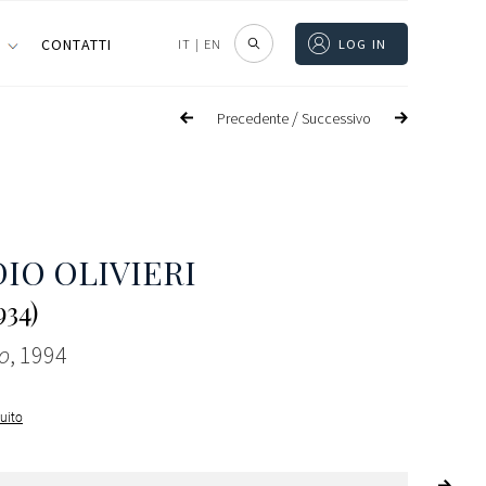
I
CONTATTI
IT
|
EN
LOG IN
/
Precedente
Successivo
IO OLIVIERI
934)
o
, 1994
guito