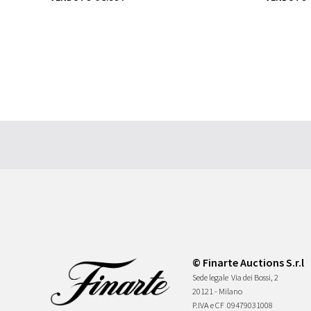
© Finarte Auctions S.r.l
Sede legale
Via dei Bossi, 2
20121 - Milano
P.IVA e CF
09479031008