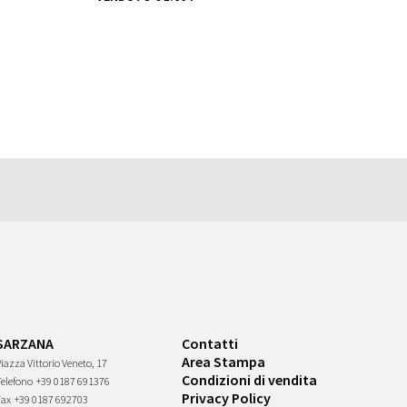
SARZANA
Contatti
Area Stampa
iazza Vittorio Veneto, 17
Condizioni di vendita
Telefono
+39 0187 691376
Privacy Policy
Fax
+39 0187 692703