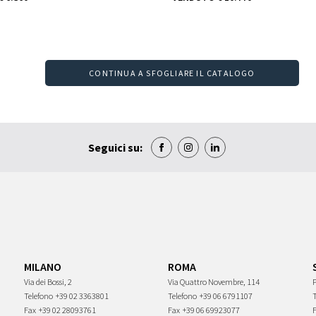
CONTINUA A SFOGLIARE IL CATALOGO
Seguici su:
MILANO
ROMA
Via dei Bossi, 2
Via Quattro Novembre, 114
P
Telefono
+39 02 3363801
Telefono
+39 06 6791107
Fax
+39 02 28093761
Fax
+39 06 69923077