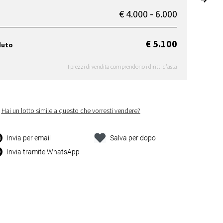
€ 4.000 - 6.000
€ 5.100
duto
I prezzi di vendita comprendono i diritti d'asta
Hai un lotto simile a questo che vorresti vendere?
Invia per email
Salva per dopo
Invia tramite WhatsApp