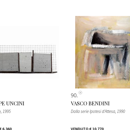
90
PE UNCINI
VASCO BENDINI
o
, 1995
Dalla serie Ipotesi d'Attesa
, 1990
€ 6.360
VENDUTO
€ 10.770