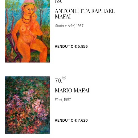
69
ANTONIETTA RAPHAËL
MAFAI
Giulia e Ariel
, 1967
VENDUTO
€ 5.856
70
MARIO MAFAI
Fiori
, 1957
VENDUTO
€ 7.620