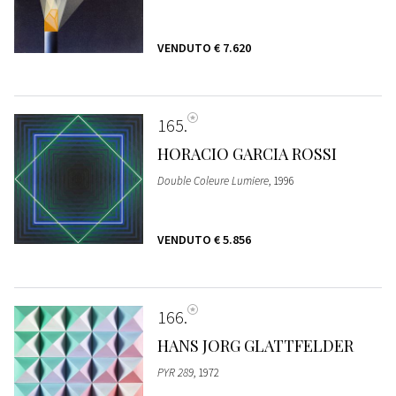
VENDUTO
€ 7.620
165
HORACIO GARCIA ROSSI
Double Coleure Lumiere
, 1996
VENDUTO
€ 5.856
166
HANS JORG GLATTFELDER
PYR 289
, 1972