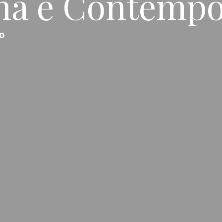
na e Contemp
o