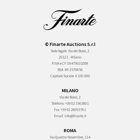
© Finarte Auctions S.r.l
Sede legale
Via dei Bossi, 2
20121 - Milano
P.IVA e CF
09479031008
REA
MI-2570656
Capitale Sociale
€ 100.000
MILANO
Via dei Bossi, 2
Telefono
+39 02 3363801
Fax
+39 02 28093761
Email
info@finarte.it
ROMA
Via Quattro Novembre, 114