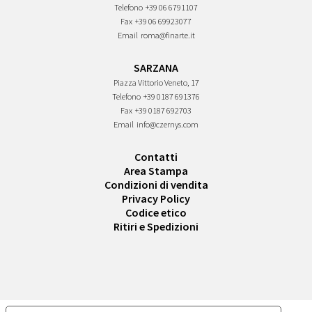
Telefono
+39 06 6791107
Fax
+39 06 69923077
Email
roma@finarte.it
SARZANA
Piazza Vittorio Veneto, 17
Telefono
+39 0187 691376
Fax
+39 0187 692703
Email
info@czernys.com
Contatti
Area Stampa
Condizioni di vendita
Privacy Policy
Codice etico
Ritiri e Spedizioni