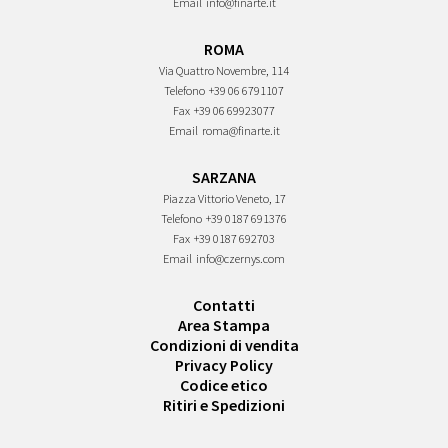
Email
info@finarte.it
ROMA
Via Quattro Novembre, 114
Telefono
+39 06 6791107
Fax
+39 06 69923077
Email
roma@finarte.it
SARZANA
Piazza Vittorio Veneto, 17
Telefono
+39 0187 691376
Fax
+39 0187 692703
Email
info@czernys.com
Contatti
Area Stampa
Condizioni di vendita
Privacy Policy
Codice etico
Ritiri e Spedizioni