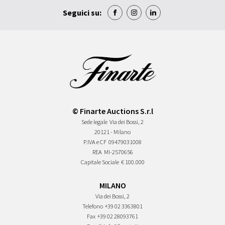
Seguici su:
© Finarte Auctions S.r.l
Sede legale
Via dei Bossi, 2
20121 - Milano
P.IVA e CF
09479031008
REA
MI-2570656
Capitale Sociale
€ 100.000
MILANO
Via dei Bossi, 2
Telefono
+39 02 3363801
Fax
+39 02 28093761