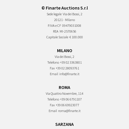
© Finarte Auctions S.r.l
Sede legale
Via dei Bossi, 2
20121 - Milano
P.IVA e CF
09479031008
REA
MI-2570656
Capitale Sociale
€ 100.000
MILANO
Via dei Bossi, 2
Telefono
+39 02 3363801
Fax
+39 02 28093761
Email
info@finarte.it
ROMA
Via Quattro Novembre, 114
Telefono
+39 06 6791107
Fax
+39 06 69923077
Email
roma@finarte.it
SARZANA