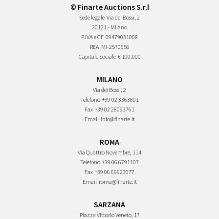
© Finarte Auctions S.r.l
Sede legale
Via dei Bossi, 2
20121 - Milano
P.IVA e CF
09479031008
REA
MI-2570656
Capitale Sociale
€ 100.000
MILANO
Via dei Bossi, 2
Telefono
+39 02 3363801
Fax
+39 02 28093761
Email
info@finarte.it
ROMA
Via Quattro Novembre, 114
Telefono
+39 06 6791107
Fax
+39 06 69923077
Email
roma@finarte.it
SARZANA
Piazza Vittorio Veneto, 17