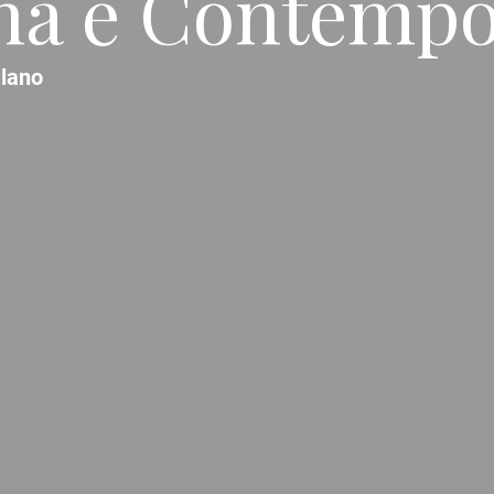
na e Contemp
lano