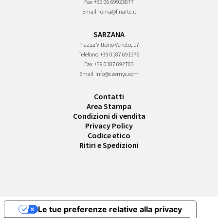
Fax
+39 06 69923077
Email
roma@finarte.it
SARZANA
Piazza Vittorio Veneto, 17
Telefono
+39 0187 691376
Fax
+39 0187 692703
Email
info@czernys.com
Contatti
Area Stampa
Condizioni di vendita
Privacy Policy
Codice etico
Ritiri e Spedizioni
Le tue preferenze relative alla privacy