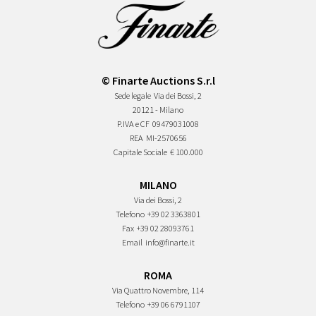
© Finarte Auctions S.r.l
Sede legale
Via dei Bossi, 2
20121 - Milano
P.IVA e CF
09479031008
REA
MI-2570656
Capitale Sociale
€ 100.000
MILANO
Via dei Bossi, 2
Telefono
+39 02 3363801
Fax
+39 02 28093761
Email
info@finarte.it
ROMA
Via Quattro Novembre, 114
Telefono
+39 06 6791107