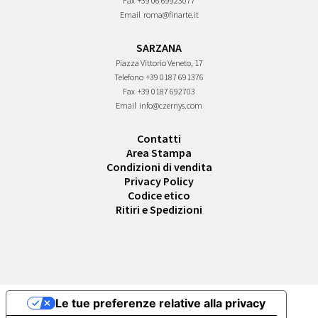
Fax
+39 06 69923077
Email
roma@finarte.it
SARZANA
Piazza Vittorio Veneto, 17
Telefono
+39 0187 691376
Fax
+39 0187 692703
Email
info@czernys.com
Contatti
Area Stampa
Condizioni di vendita
Privacy Policy
Codice etico
Ritiri e Spedizioni
Le tue preferenze relative alla privacy