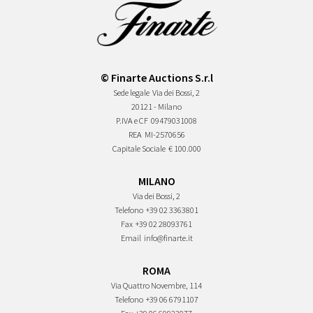
© Finarte Auctions S.r.l
Sede legale
Via dei Bossi, 2
20121 - Milano
P.IVA e CF
09479031008
REA
MI-2570656
Capitale Sociale
€ 100.000
MILANO
Via dei Bossi, 2
Telefono
+39 02 3363801
Fax
+39 02 28093761
Email
info@finarte.it
ROMA
Via Quattro Novembre, 114
Telefono
+39 06 6791107