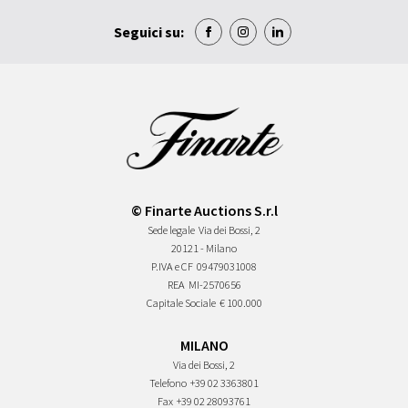
Seguici su:
© Finarte Auctions S.r.l
Sede legale
Via dei Bossi, 2
20121 - Milano
P.IVA e CF
09479031008
REA
MI-2570656
Capitale Sociale
€ 100.000
MILANO
Via dei Bossi, 2
Telefono
+39 02 3363801
Fax
+39 02 28093761