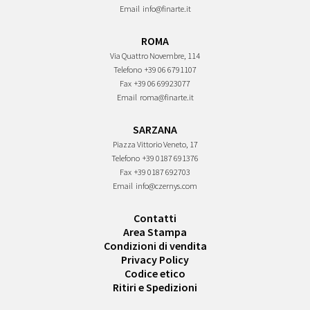
Email
info@finarte.it
ROMA
Via Quattro Novembre, 114
Telefono
+39 06 6791107
Fax
+39 06 69923077
Email
roma@finarte.it
SARZANA
Piazza Vittorio Veneto, 17
Telefono
+39 0187 691376
Fax
+39 0187 692703
Email
info@czernys.com
Contatti
Area Stampa
Condizioni di vendita
Privacy Policy
Codice etico
Ritiri e Spedizioni