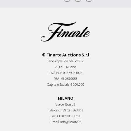
© Finarte Auctions S.r.l
Sede legale
Via dei Bossi, 2
20121 - Milano
P.IVA e CF
09479031008
REA
MI-2570656
Capitale Sociale
€ 100.000
MILANO
Via dei Bossi, 2
Telefono
+39 02 3363801
Fax
+39 02 28093761
Email
info@finarte.it