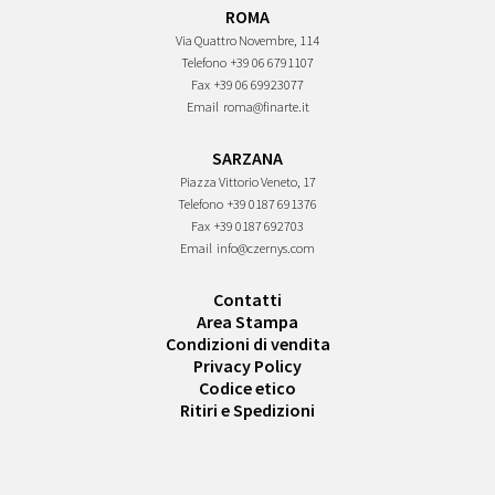
ROMA
Via Quattro Novembre, 114
Telefono
+39 06 6791107
Fax
+39 06 69923077
Email
roma@finarte.it
SARZANA
Piazza Vittorio Veneto, 17
Telefono
+39 0187 691376
Fax
+39 0187 692703
Email
info@czernys.com
Contatti
Area Stampa
Condizioni di vendita
Privacy Policy
Codice etico
Ritiri e Spedizioni