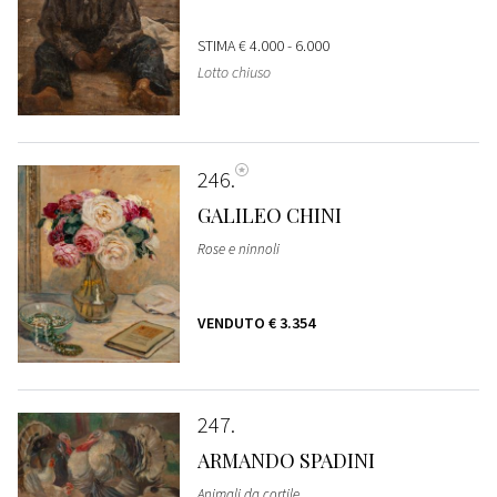
STIMA
€ 4.000 - 6.000
Lotto chiuso
246
GALILEO CHINI
Rose e ninnoli
VENDUTO
€ 3.354
247
ARMANDO SPADINI
Animali da cortile