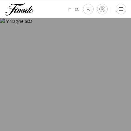
IT
|
EN