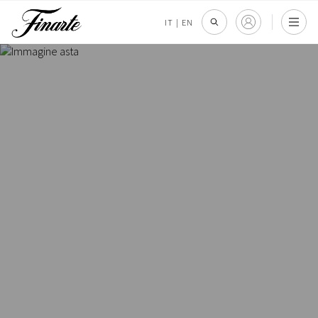
IT
|
EN