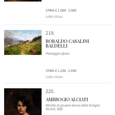
STIMA
€ 1.000 - 2.000
Lotto chiuso
219
ROBALDO CASALINI
BALDELLI
Paesaggio alpino
STIMA
€ 1.200 - 2.400
Lotto chiuso
220
AMBROGIO ALCIATI
Ritratto di giovane donna della famiglia
Ricordi
, 1928