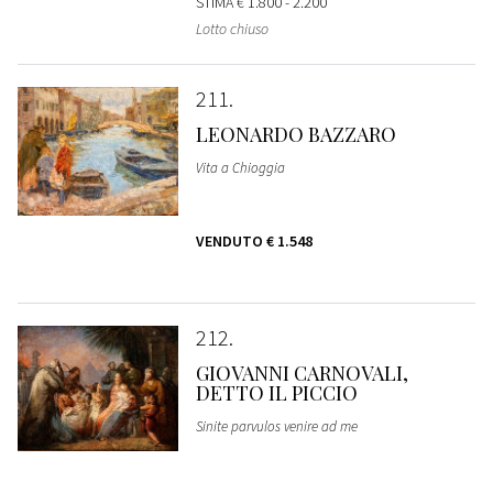
STIMA
€ 1.800 - 2.200
Lotto chiuso
211
LEONARDO BAZZARO
Vita a Chioggia
VENDUTO
€ 1.548
212
GIOVANNI CARNOVALI,
DETTO IL PICCIO
Sinite parvulos venire ad me