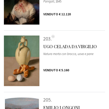
Panigati
, 1845
VENDUTO
€ 12.120
203
UGO CELADA DA VIRGILIO
Natura morta con brocca, uova e pane
VENDUTO
€ 5.160
205
EMILIO LONGONI