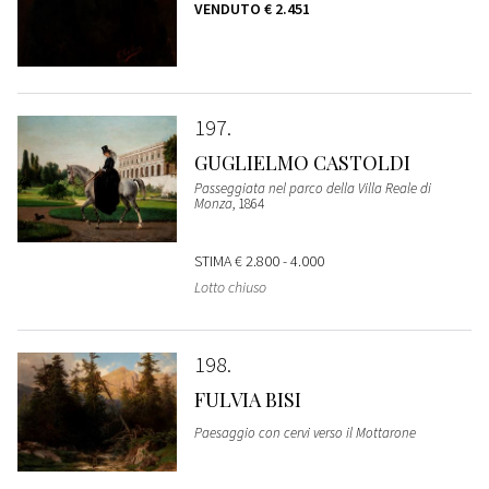
VENDUTO
€ 2.451
197
GUGLIELMO CASTOLDI
Passeggiata nel parco della Villa Reale di
Monza
, 1864
STIMA
€ 2.800 - 4.000
Lotto chiuso
198
FULVIA BISI
Paesaggio con cervi verso il Mottarone