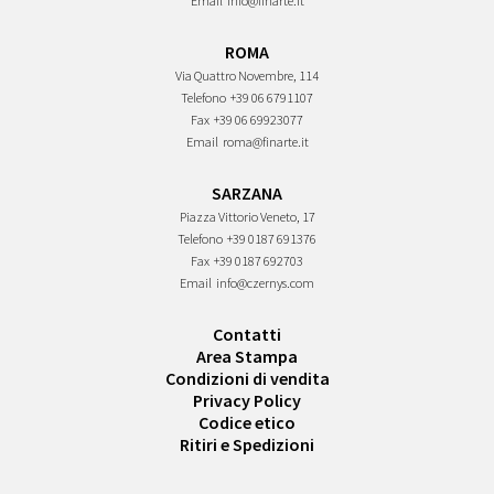
Email
info@finarte.it
ROMA
Via Quattro Novembre, 114
Telefono
+39 06 6791107
Fax
+39 06 69923077
Email
roma@finarte.it
SARZANA
Piazza Vittorio Veneto, 17
Telefono
+39 0187 691376
Fax
+39 0187 692703
Email
info@czernys.com
Contatti
Area Stampa
Condizioni di vendita
Privacy Policy
Codice etico
Ritiri e Spedizioni