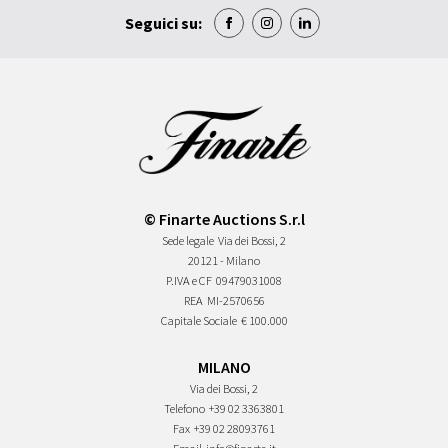
Seguici su:
© Finarte Auctions S.r.l
Sede legale
Via dei Bossi, 2
20121 - Milano
P.IVA e CF
09479031008
REA
MI-2570656
Capitale Sociale
€ 100.000
MILANO
Via dei Bossi, 2
Telefono
+39 02 3363801
Fax
+39 02 28093761