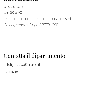
olio su tela
cm 60 x 90
firmato, locato e datato in basso a sinistra:
Calcagnadoro G.ppe / RIETI 1936
Contatta il dipartimento
artefigurativa@finarte.it
02 3363801