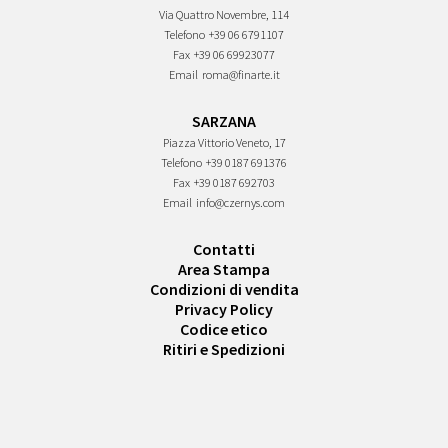
Via Quattro Novembre, 114
Telefono
+39 06 6791107
Fax
+39 06 69923077
Email
roma@finarte.it
SARZANA
Piazza Vittorio Veneto, 17
Telefono
+39 0187 691376
Fax
+39 0187 692703
Email
info@czernys.com
Contatti
Area Stampa
Condizioni di vendita
Privacy Policy
Codice etico
Ritiri e Spedizioni