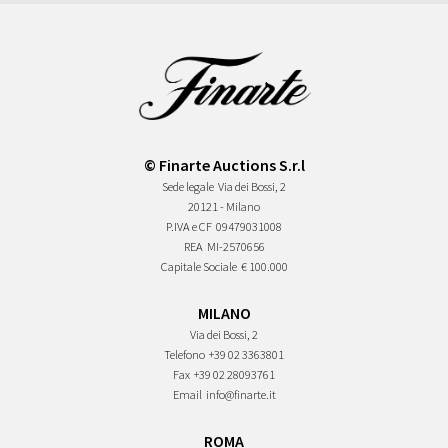
© Finarte Auctions S.r.l
Sede legale
Via dei Bossi, 2
20121 - Milano
P.IVA e CF
09479031008
REA
MI-2570656
Capitale Sociale
€ 100.000
MILANO
Via dei Bossi, 2
Telefono
+39 02 3363801
Fax
+39 02 28093761
Email
info@finarte.it
ROMA