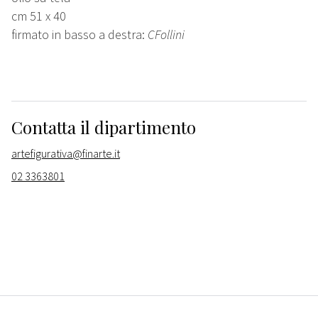
cm 51 x 40
firmato in basso a destra:
CFollini
Contatta il dipartimento
artefigurativa@finarte.it
02 3363801