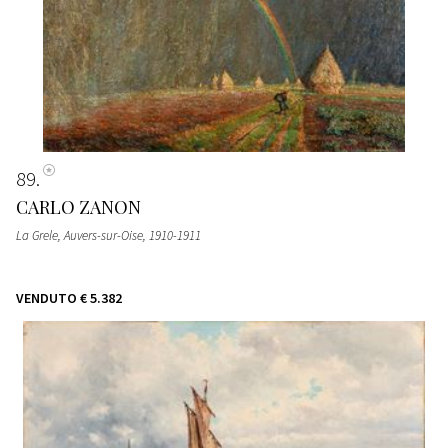
89
CARLO ZANON
La Grele, Auvers-sur-Oise
, 1910-1911
VENDUTO
€ 5.382