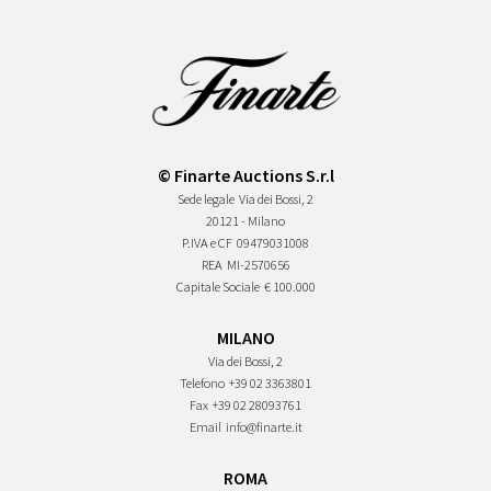
© Finarte Auctions S.r.l
Sede legale
Via dei Bossi, 2
20121 - Milano
P.IVA e CF
09479031008
REA
MI-2570656
Capitale Sociale
€ 100.000
MILANO
Via dei Bossi, 2
Telefono
+39 02 3363801
Fax
+39 02 28093761
Email
info@finarte.it
ROMA