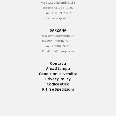
Via Quattro Novembre, 114
Telefono
+39 06 6791107
Fax
+39 06 69923077
Email
roma@finarte.it
SARZANA
Piazza Vittorio Veneto, 17
Telefono
+39 0187 691376
Fax
+39 0187 692703
Email
info@czernys.com
Contatti
Area Stampa
Condizioni di vendita
Privacy Policy
Codice etico
Ritiri e Spedizioni