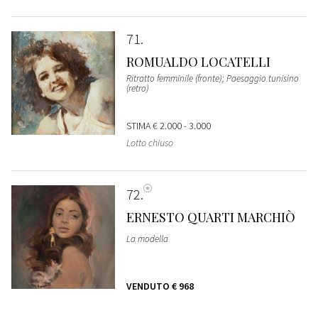
71
ROMUALDO LOCATELLI
Ritratto femminile (fronte); Paesaggio tunisino
(retro)
STIMA
€ 2.000 - 3.000
Lotto chiuso
72
ERNESTO QUARTI MARCHIÒ
La modella
VENDUTO
€ 968