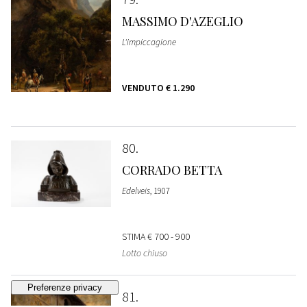
MASSIMO D'AZEGLIO
L'impiccagione
VENDUTO
€ 1.290
80
CORRADO BETTA
Edelveis
, 1907
STIMA
€ 700 - 900
Lotto chiuso
81