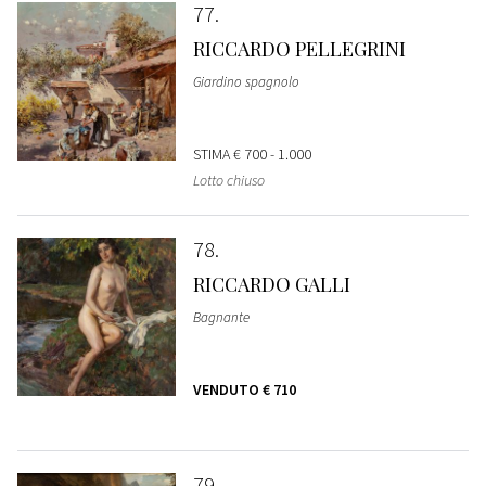
77
RICCARDO PELLEGRINI
Giardino spagnolo
STIMA
€ 700 - 1.000
Lotto chiuso
78
RICCARDO GALLI
Bagnante
VENDUTO
€ 710
79