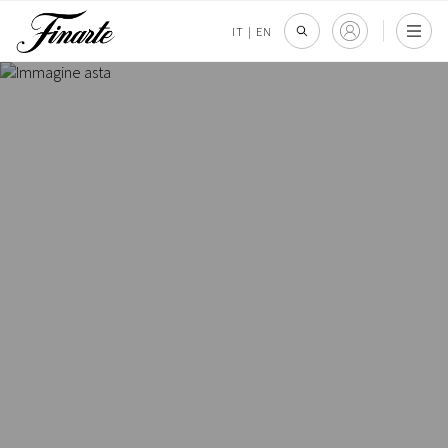
IT
|
EN