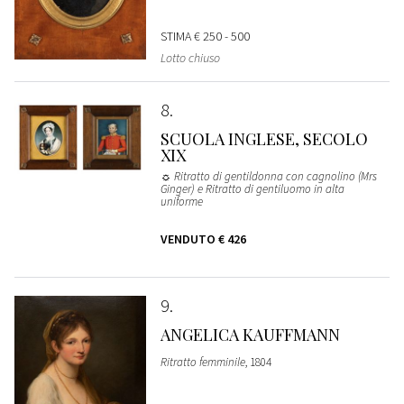
STIMA
€ 250 - 500
Lotto chiuso
8
SCUOLA INGLESE, SECOLO
XIX
☼ Ritratto di gentildonna con cagnolino (Mrs
Ginger) e Ritratto di gentiluomo in alta
uniforme
VENDUTO
€ 426
9
ANGELICA KAUFFMANN
Ritratto femminile
, 1804