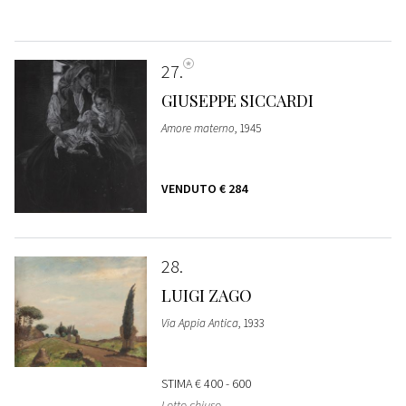
27
GIUSEPPE SICCARDI
Amore materno
, 1945
VENDUTO
€ 284
28
LUIGI ZAGO
Via Appia Antica
, 1933
STIMA
€ 400 - 600
Lotto chiuso