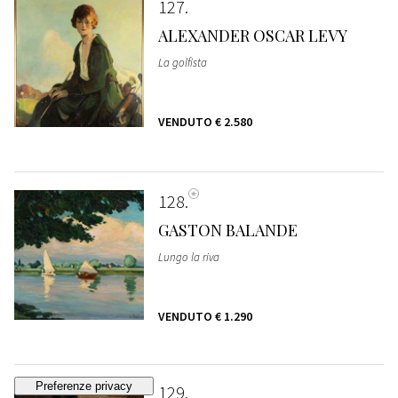
127
ALEXANDER OSCAR LEVY
La golfista
VENDUTO
€ 2.580
128
GASTON BALANDE
Lungo la riva
VENDUTO
€ 1.290
129