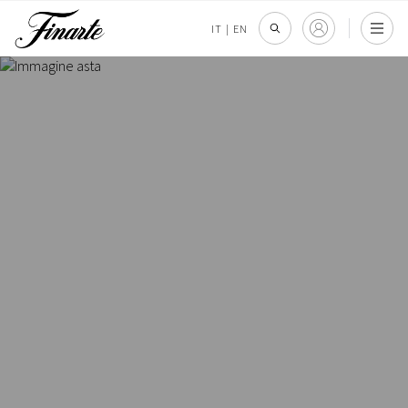
IT
|
EN