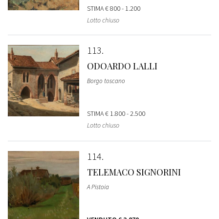
STIMA
€ 800 - 1.200
Lotto chiuso
113
ODOARDO LALLI
Borgo toscano
STIMA
€ 1.800 - 2.500
Lotto chiuso
114
TELEMACO SIGNORINI
A Pistoia