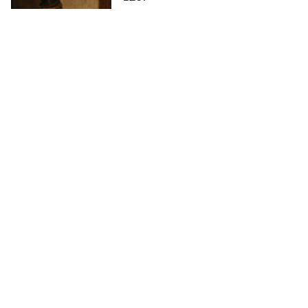
HERMANN KERN
Il debito
VENDUTO
€ 1.290
130
HERMANN KERN
Il credito
VENDUTO
€ 1.290
131