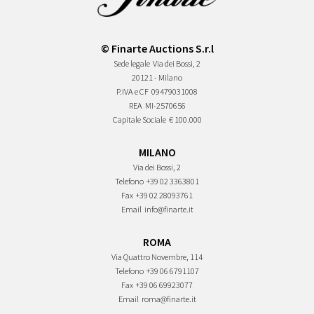
© Finarte Auctions S.r.l
Sede legale
Via dei Bossi, 2
20121 - Milano
P.IVA e CF
09479031008
REA
MI-2570656
Capitale Sociale
€ 100.000
MILANO
Via dei Bossi, 2
Telefono
+39 02 3363801
Fax
+39 02 28093761
Email
info@finarte.it
ROMA
Via Quattro Novembre, 114
Telefono
+39 06 6791107
Fax
+39 06 69923077
Email
roma@finarte.it