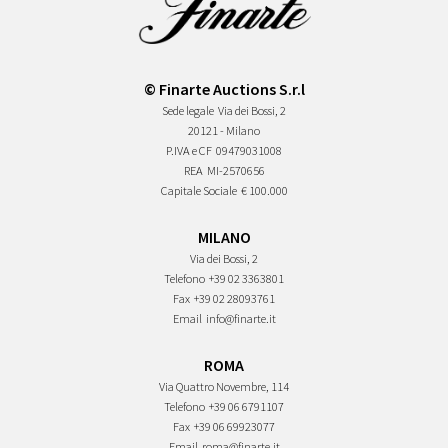
© Finarte Auctions S.r.l
Sede legale
Via dei Bossi, 2
20121 - Milano
P.IVA e CF
09479031008
REA
MI-2570656
Capitale Sociale
€ 100.000
MILANO
Via dei Bossi, 2
Telefono
+39 02 3363801
Fax
+39 02 28093761
Email
info@finarte.it
ROMA
Via Quattro Novembre, 114
Telefono
+39 06 6791107
Fax
+39 06 69923077
Email
roma@finarte.it