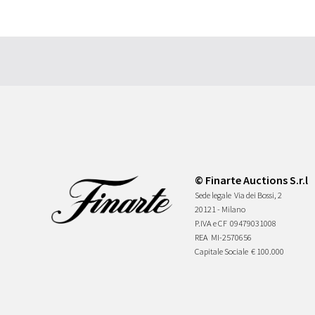
© Finarte Auctions S.r.l
Sede legale
Via dei Bossi, 2
20121 - Milano
P.IVA e CF
09479031008
REA
MI-2570656
Capitale Sociale
€ 100.000