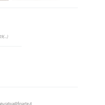
9(...)
igurativa@finarte.it