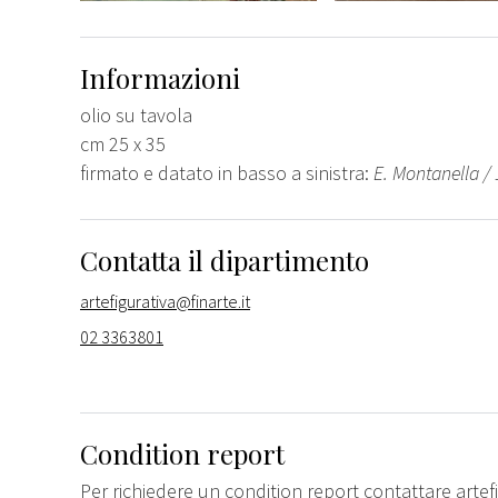
Informazioni
olio su tavola
cm 25 x 35
firmato e datato in basso a sinistra:
E. Montanella / 1
Contatta il dipartimento
artefigurativa@finarte.it
02 3363801
Condition report
Per richiedere un condition report contattare
artef