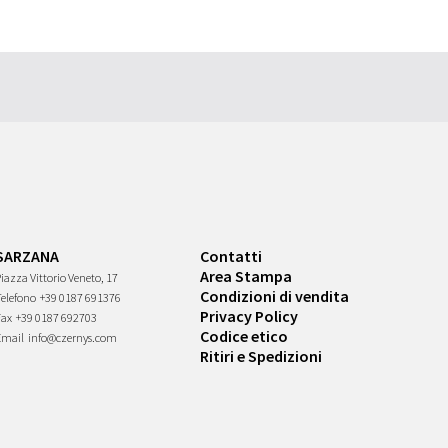
SARZANA
Contatti
Area Stampa
iazza Vittorio Veneto, 17
Condizioni di vendita
Telefono
+39 0187 691376
Privacy Policy
Fax
+39 0187 692703
Codice etico
Email
info@czernys.com
Ritiri e Spedizioni