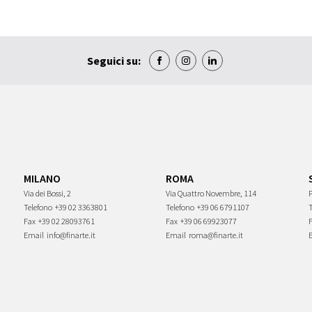
Seguici su:
MILANO
ROMA
Via dei Bossi, 2
Via Quattro Novembre, 114
P
Telefono
+39 02 3363801
Telefono
+39 06 6791107
Fax
+39 02 28093761
Fax
+39 06 69923077
Email
info@finarte.it
Email
roma@finarte.it