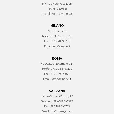
P.IVA e CF
09479031008
REA
MI-2570656
Capitale Sociale
€ 100.000
MILANO
Via dei Bossi, 2
Telefono
+39 02 3363801
Fax
+39 02 28093761
Email
info@finarte.it
ROMA
Via Quattro Novembre, 114
Telefono
+39 06 6791107
Fax
+39 06 69923077
Email
roma@finarte.it
SARZANA
Piazza Vittorio Veneto, 17
Telefono
+39 0187 691376
Fax
+39 0187 692703
Email
info@czernys.com