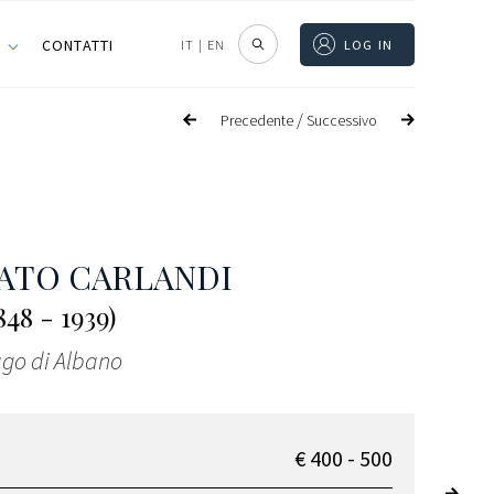
I
CONTATTI
IT
|
EN
LOG IN
/
Precedente
Successivo
ATO CARLANDI
48 - 1939)
ago di Albano
€ 400 - 500