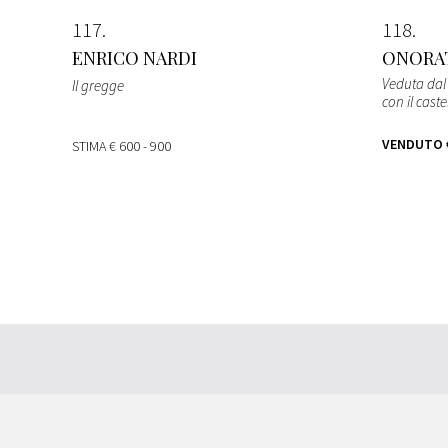
117
118
ENRICO NARDI
ONORA
Veduta dal 
Il gregge
con il castel
VENDUTO
STIMA
€ 600 - 900