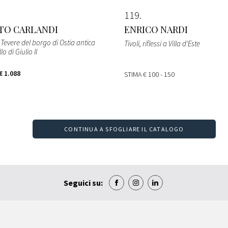
119
TO CARLANDI
ENRICO NARDI
Tevere del borgo di Ostia antica
Tivoli, riflessi a Villa d'Este
lo di Giulio II
€ 1.088
STIMA
€ 100 - 150
CONTINUA A SFOGLIARE IL CATALOGO
Seguici su: