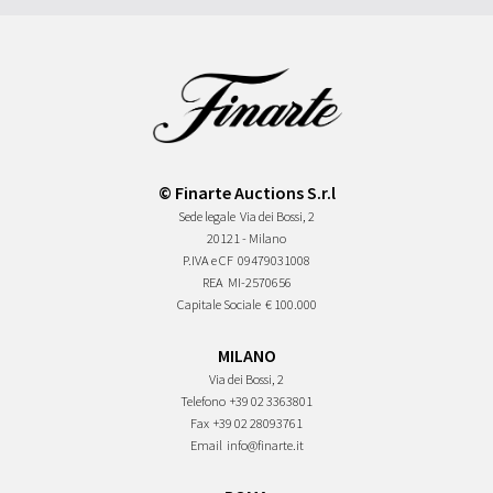
© Finarte Auctions S.r.l
Sede legale
Via dei Bossi, 2
20121 - Milano
P.IVA e CF
09479031008
REA
MI-2570656
Capitale Sociale
€ 100.000
MILANO
Via dei Bossi, 2
Telefono
+39 02 3363801
Fax
+39 02 28093761
Email
info@finarte.it