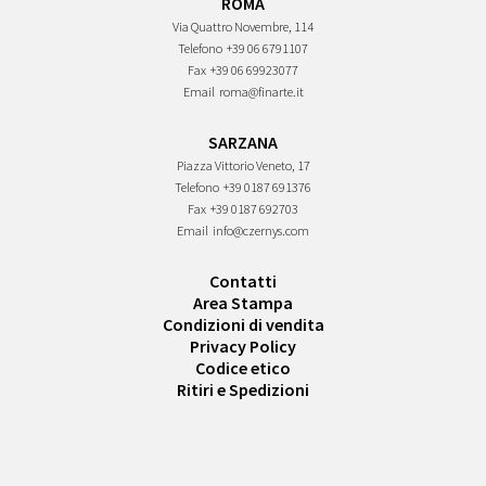
ROMA
Via Quattro Novembre, 114
Telefono
+39 06 6791107
Fax
+39 06 69923077
Email
roma@finarte.it
SARZANA
Piazza Vittorio Veneto, 17
Telefono
+39 0187 691376
Fax
+39 0187 692703
Email
info@czernys.com
Contatti
Area Stampa
Condizioni di vendita
Privacy Policy
Codice etico
Ritiri e Spedizioni