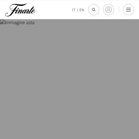
IT
|
EN