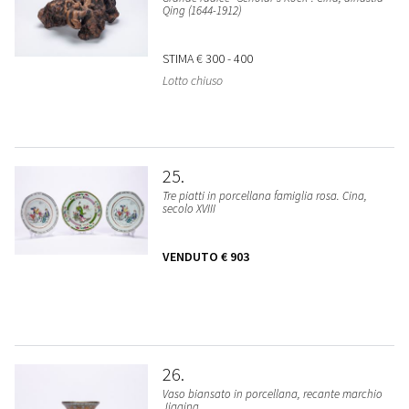
Qing (1644-1912)
STIMA
€ 300 - 400
Lotto chiuso
25
Tre piatti in porcellana famiglia rosa. Cina,
secolo XVIII
VENDUTO
€ 903
26
Vaso biansato in porcellana, recante marchio
Jiaqing