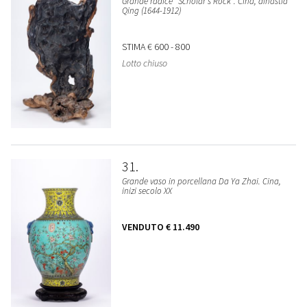
Grande radice "Scholar's Rock". Cina, dinastia
Qing (1644-1912)
STIMA
€ 600 - 800
Lotto chiuso
31
Grande vaso in porcellana Da Ya Zhai. Cina,
inizi secolo XX
VENDUTO
€ 11.490