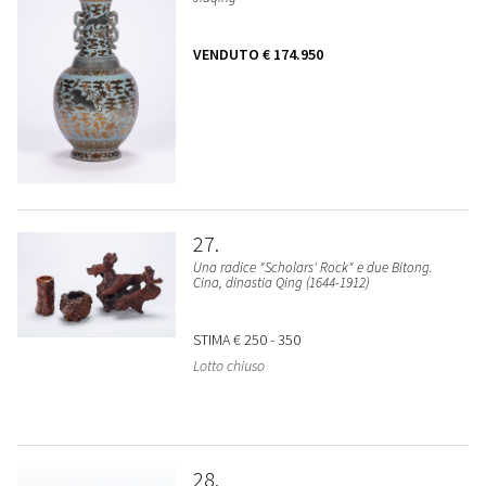
VENDUTO
€ 174.950
27
Una radice "Scholars' Rock" e due Bitong.
Cina, dinastia Qing (1644-1912)
STIMA
€ 250 - 350
Lotto chiuso
28