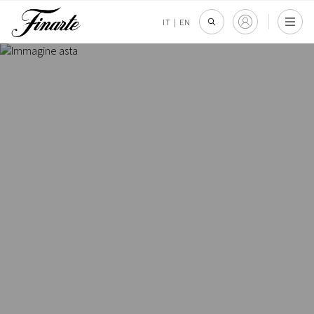
IT
|
EN