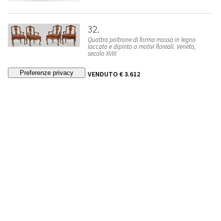
32
Quattro poltrone di forma mossa in legno
laccato e dipinto a motivi floreali. Veneto,
secolo XVIII
VENDUTO
€ 3.612
33
Potiche in vetro decorato dall'interno ad "Arte
Povera". Probabilmente Piemonte, secolo
XVIII/XIX
VENDUTO
€ 1.032