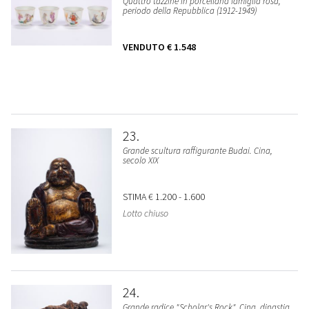
Quattro tazzine in porcellana famiglia rosa,
periodo della Repubblica (1912-1949)
VENDUTO
€ 1.548
23
Grande scultura raffigurante Budai. Cina,
secolo XIX
STIMA
€ 1.200 - 1.600
Lotto chiuso
24
Grande radice "Scholar's Rock". Cina, dinastia