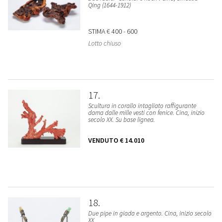
Qing (1644-1912)
STIMA
€ 400 - 600
Lotto chiuso
17
Scultura in corallo intagliato raffigurante
dama dalle mille vesti con fenice. Cina, inizio
secolo XX. Su base lignea.
VENDUTO
€ 14.010
18
Due pipe in giada e argento. Cina, inizio secolo
XX