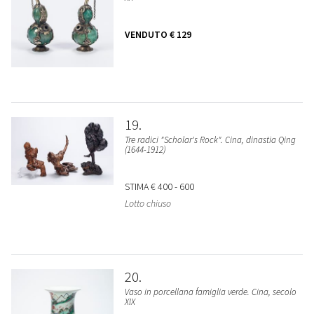
VENDUTO
€ 129
19
Tre radici "Scholar's Rock". Cina, dinastia Qing
(1644-1912)
STIMA
€ 400 - 600
Lotto chiuso
20
Vaso in porcellana famiglia verde. Cina, secolo
XIX