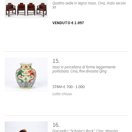
Quattro sedie in legno rosso. Cina, inizio secolo
XX
VENDUTO
€ 1.097
15
Vaso in porcellana di forma leggermente
polilobata. Cina, fine dinastia Qing
STIMA
€ 700 - 1.000
Lotto chiuso
16
Due radici "Scholar's Rock". Cina, dinastia