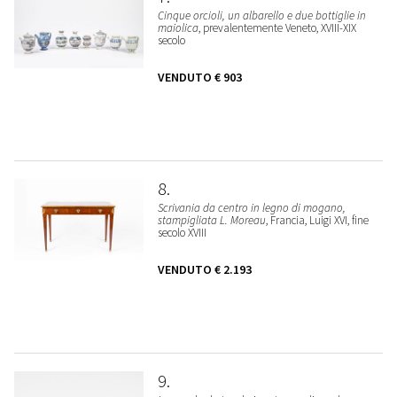
Cinque orcioli, un albarello e due bottiglie in
maiolica
, prevalentemente Veneto, XVIII-XIX
secolo
VENDUTO
€ 903
8
Scrivania da centro in legno di mogano,
stampigliata L. Moreau
, Francia, Luigi XVI, fine
secolo XVIII
VENDUTO
€ 2.193
9