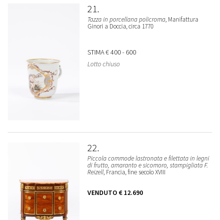
21
Tazza in porcellana policroma
, Manifattura
Ginori a Doccia, circa 1770
STIMA
€ 400 - 600
Lotto chiuso
22
Piccola commode lastronata e filettata in legni
di frutto, amaranto e sicomoro, stampigliata F.
Reizell
, Francia, fine secolo XVIII
VENDUTO
€ 12.690