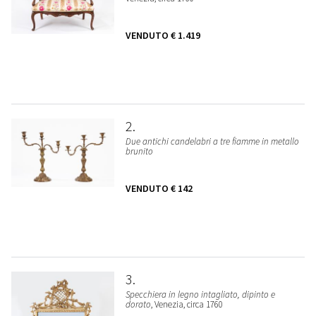
VENDUTO
€ 1.419
2
Due antichi candelabri a tre fiamme in metallo
brunito
VENDUTO
€ 142
3
Specchiera in legno intagliato, dipinto e
dorato
, Venezia, circa 1760