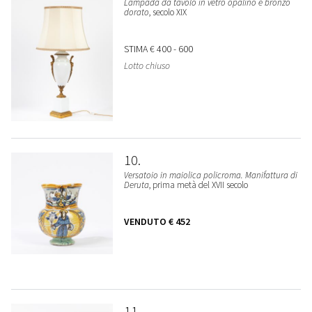
Lampada da tavolo in vetro opalino e bronzo
dorato
, secolo XIX
STIMA
€ 400 - 600
Lotto chiuso
10
Versatoio in maiolica policroma. Manifattura di
Deruta
, prima metà del XVII secolo
VENDUTO
€ 452
11