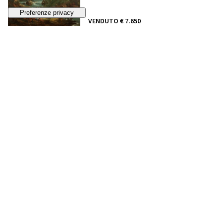
VENDUTO
€ 7.650
33
Coppia di tazze con piattino in porcellana
policroma. Manifattura di Geminiano Cozzi
,
Venezia, circa 1770
VENDUTO
€ 710
34
Zuccheriera con coperchio in porcellana a
monocromo porpora
, manifattura Antonibon,
Nove, circa 1780
VENDUTO
€ 116