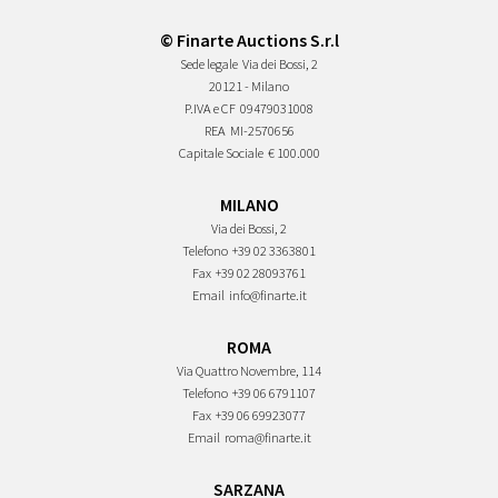
© Finarte Auctions S.r.l
Sede legale
Via dei Bossi, 2
20121 - Milano
P.IVA e CF
09479031008
REA
MI-2570656
Capitale Sociale
€ 100.000
MILANO
Via dei Bossi, 2
Telefono
+39 02 3363801
Fax
+39 02 28093761
Email
info@finarte.it
ROMA
Via Quattro Novembre, 114
Telefono
+39 06 6791107
Fax
+39 06 69923077
Email
roma@finarte.it
SARZANA