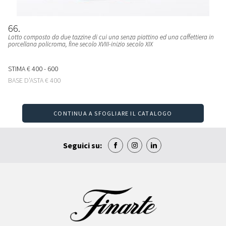
66
Lotto composto da due tazzine di cui una senza piattino ed una caffettiera in
porcellana policroma
, fine secolo XVIII-inizio secolo XIX
STIMA
€ 400 - 600
BASE D'ASTA
€ 400
CONTINUA A SFOGLIARE IL CATALOGO
Seguici su: