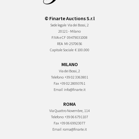
© Finarte Auctions S.r.l
Sede legale
Via dei Bossi, 2
20121 - Milano
P.IVA e CF
09479031008
REA
MI-2570656
Capitale Sociale
€ 100.000
MILANO
Via dei Bossi, 2
Telefono
+39 02 3363801
Fax
+39 02 28093761
Email
info@finarte.it
ROMA
Via Quattro Novembre, 114
Telefono
+39 06 6791107
Fax
+39 06 69923077
Email
roma@finarte.it