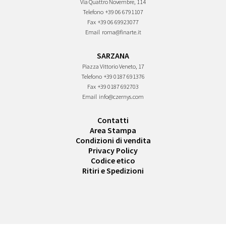
Via Quattro Novembre, 114
Telefono
+39 06 6791107
Fax
+39 06 69923077
Email
roma@finarte.it
SARZANA
Piazza Vittorio Veneto, 17
Telefono
+39 0187 691376
Fax
+39 0187 692703
Email
info@czernys.com
Contatti
Area Stampa
Condizioni di vendita
Privacy Policy
Codice etico
Ritiri e Spedizioni