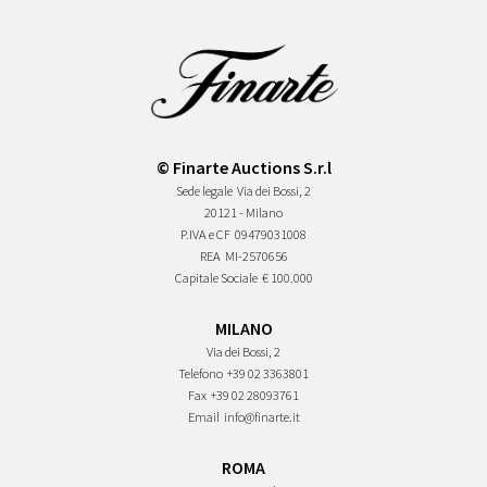
© Finarte Auctions S.r.l
Sede legale
Via dei Bossi, 2
20121 - Milano
P.IVA e CF
09479031008
REA
MI-2570656
Capitale Sociale
€ 100.000
MILANO
Via dei Bossi, 2
Telefono
+39 02 3363801
Fax
+39 02 28093761
Email
info@finarte.it
ROMA