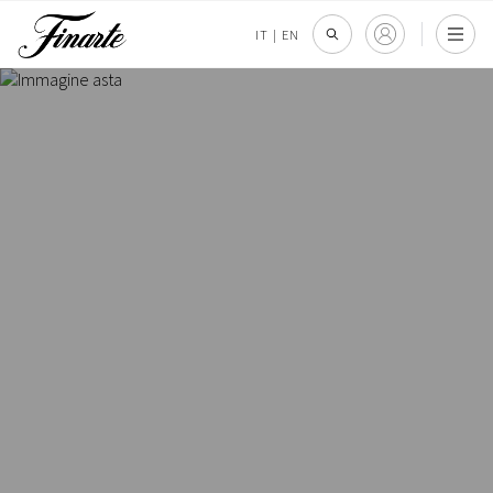
IT
|
EN