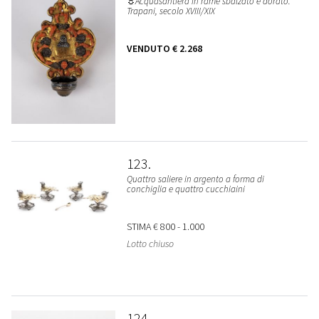
☼Acquasantiera in rame sbalzato e dorato.
Trapani, secolo XVIII/XIX
VENDUTO
€ 2.268
123
Quattro saliere in argento a forma di
conchiglia e quattro cucchiaini
STIMA
€ 800 - 1.000
Lotto chiuso
124