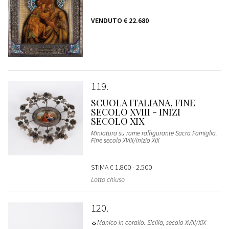
VENDUTO
€ 22.680
119
SCUOLA ITALIANA, FINE
SECOLO XVIII - INIZI
SECOLO XIX
Miniatura su rame raffigurante Sacra Famiglia.
Fine secolo XVIII/inizio XIX
STIMA
€ 1.800 - 2.500
Lotto chiuso
120
☼Manico in corallo. Sicilia, secolo XVIII/XIX