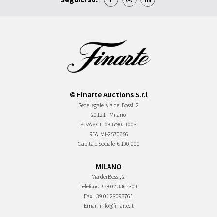
© Finarte Auctions S.r.l
Sede legale
Via dei Bossi, 2
20121 - Milano
P.IVA e CF
09479031008
REA
MI-2570656
Capitale Sociale
€ 100.000
MILANO
Via dei Bossi, 2
Telefono
+39 02 3363801
Fax
+39 02 28093761
Email
info@finarte.it