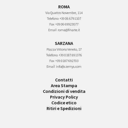
ROMA
Via Quattro Novembre, 114
Telefono
+39 06 6791107
Fax
+39 06 69923077
Email
roma@finarte.it
SARZANA
Piazza Vittorio Veneto, 17
Telefono
+39 0187 691376
Fax
+39 0187 692703
Email
info@czernys.com
Contatti
Area Stampa
Condizioni di vendita
Privacy Policy
Codice etico
Ritiri e Spedizioni