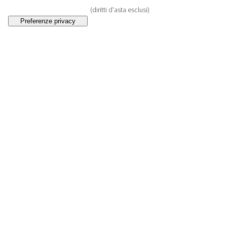
(diritti d'asta esclusi)
129
Dodici sotto bicchieri
, Italia, XX secolo
VENDUTO
€ 330
(diritti d'asta esclusi)
130
Sette oggetti
, Italia e Inghilterra, XX secolo
VENDUTO
€ 280