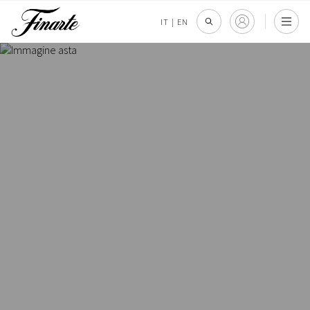
IT
|
EN