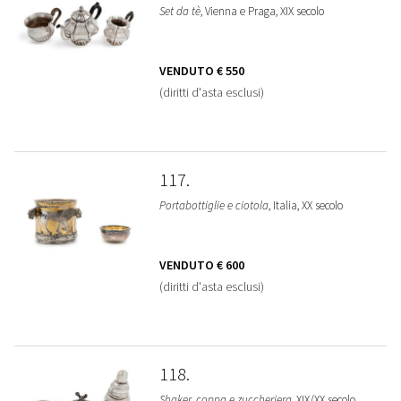
Set da tè
, Vienna e Praga, XIX secolo
VENDUTO
€ 550
(diritti d'asta esclusi)
117
Portabottiglie e ciotola
, Italia, XX secolo
VENDUTO
€ 600
(diritti d'asta esclusi)
118
Shaker, coppa e zuccheriera
, XIX/XX secolo