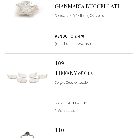
GIANMARIA BUCCELLATI
Soprammobile
, Italia, XX secolo
VENDUTO
€ 470
(diritti d'asta esclusi)
109
TIFFANY & CO.
Sei piattini
, XX secolo
BASE D'ASTA
€ 500
Lotto chiuso
110