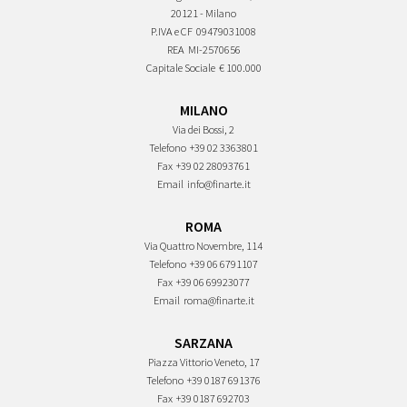
20121 - Milano
P.IVA e CF
09479031008
REA
MI-2570656
Capitale Sociale
€ 100.000
MILANO
Via dei Bossi, 2
Telefono
+39 02 3363801
Fax
+39 02 28093761
Email
info@finarte.it
ROMA
Via Quattro Novembre, 114
Telefono
+39 06 6791107
Fax
+39 06 69923077
Email
roma@finarte.it
SARZANA
Piazza Vittorio Veneto, 17
Telefono
+39 0187 691376
Fax
+39 0187 692703