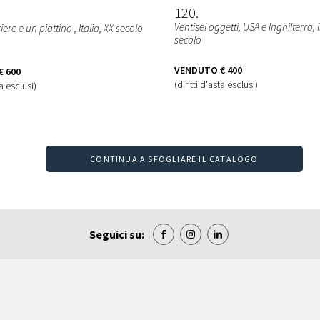
120
Ventisei oggetti
, USA e Inghilterra, i
iere e un piattino
, Italia, XX secolo
secolo
VENDUTO
€ 400
€ 600
(diritti d'asta esclusi)
ta esclusi)
CONTINUA A SFOGLIARE IL CATALOGO
Seguici su: