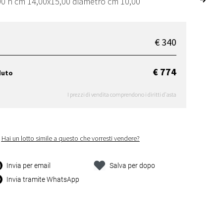
00 h cm 14,00x15,00 diametro cm 10,00
€ 340
€ 774
duto
I prezzi di vendita comprendono i diritti d'asta
Hai un lotto simile a questo che vorresti vendere?
Invia per email
Salva per dopo
Invia tramite WhatsApp