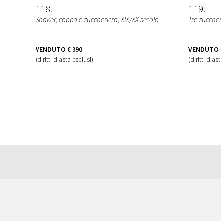
118
119
Shaker, coppa e zuccheriera
, XIX/XX secolo
Tre zuccher
VENDUTO
€ 390
VENDUTO
(diritti d'asta esclusi)
(diritti d'as