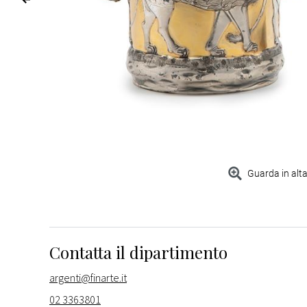
Guarda in alta
Contatta il dipartimento
argenti@finarte.it
02 3363801