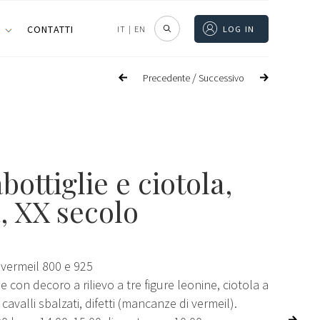
I
CONTATTI
IT
|
EN
LOG IN
/
Precedente
Successivo
bottiglie e ciotola
,
a, XX secolo
 vermeil 800 e 925
e con decoro a rilievo a tre figure leonine, ciotola a
cavalli sbalzati, difetti (mancanze di vermeil).