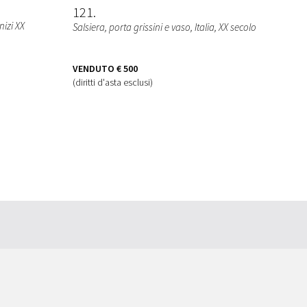
121
nizi XX
Salsiera, porta grissini e vaso
, Italia, XX secolo
VENDUTO
€ 500
(diritti d'asta esclusi)