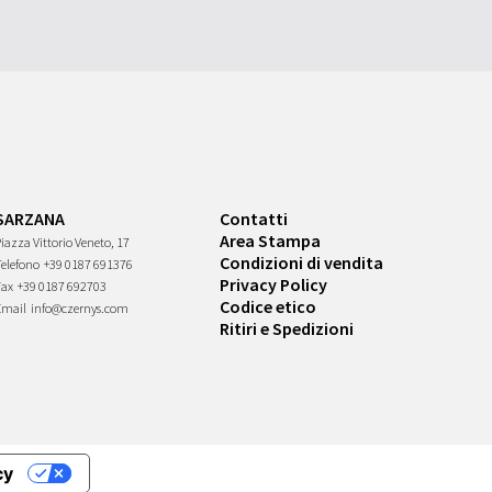
SARZANA
Contatti
Area Stampa
iazza Vittorio Veneto, 17
Condizioni di vendita
Telefono
+39 0187 691376
Privacy Policy
Fax
+39 0187 692703
Codice etico
Email
info@czernys.com
Ritiri e Spedizioni
cy