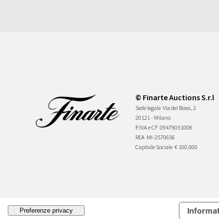
© Finarte Auctions S.r.l
Sede legale
Via dei Bossi, 2
20121 - Milano
P.IVA e CF
09479031008
REA
MI-2570656
Capitale Sociale
€ 100.000
Informat