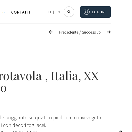
I
CONTATTI
IT
|
EN
LOG IN
/
Precedente
Successivo
rotavola
, Italia, XX
lo
le poggiante su quattro piedini a motivi vegetali,
i con decori fogliacei.