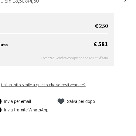
50 cm 18,50x44,50
€ 250
€ 581
duto
I prezzi di vendita comprendono i diritti d'asta
Hai un lotto simile a questo che vorresti vendere?
Invia per email
Salva per dopo
Invia tramite WhatsApp