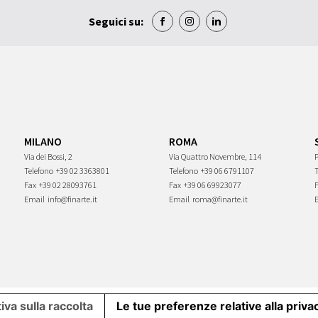
Seguici su:
MILANO
ROMA
Via dei Bossi, 2
Via Quattro Novembre, 114
P
Telefono
+39 02 3363801
Telefono
+39 06 6791107
Fax
+39 02 28093761
Fax
+39 06 69923077
Email
info@finarte.it
Email
roma@finarte.it
iva sulla raccolta
Le tue preferenze relative alla priva