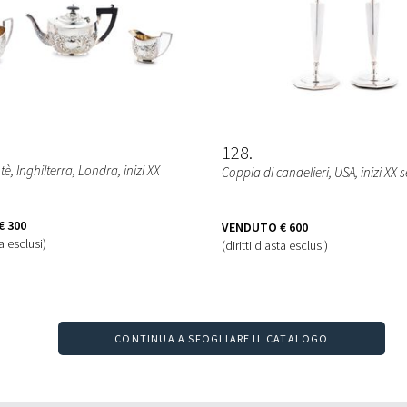
128
 tè
, Inghilterra, Londra, inizi XX
Coppia di candelieri
, USA, inizi XX 
€ 300
VENDUTO
€ 600
ta esclusi)
(diritti d'asta esclusi)
CONTINUA A SFOGLIARE IL CATALOGO