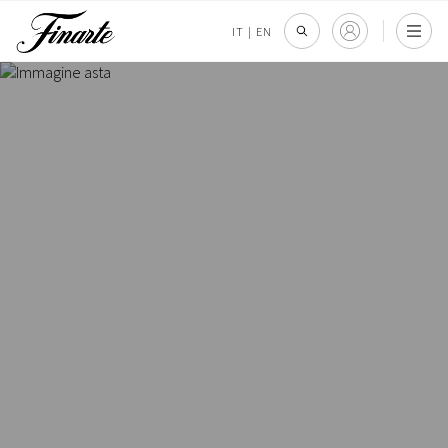
IT
|
EN