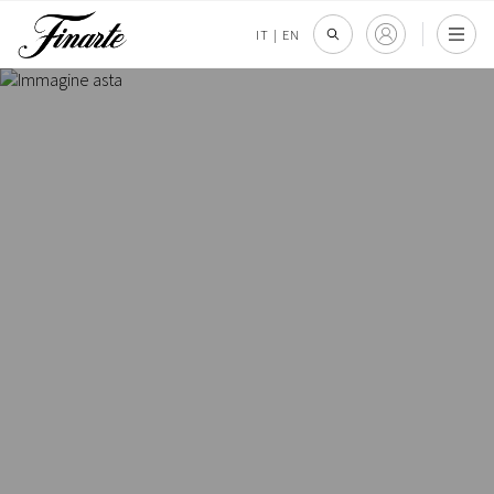
IT
|
EN