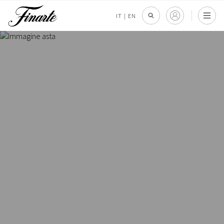
IT
|
EN