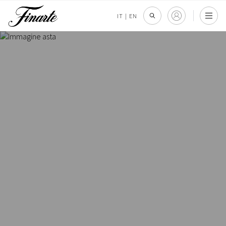
IT
|
EN