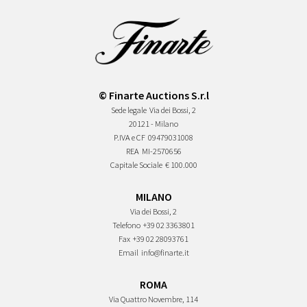
© Finarte Auctions S.r.l
Sede legale
Via dei Bossi, 2
20121 - Milano
P.IVA e CF
09479031008
REA
MI-2570656
Capitale Sociale
€ 100.000
MILANO
Via dei Bossi, 2
Telefono
+39 02 3363801
Fax
+39 02 28093761
Email
info@finarte.it
ROMA
Via Quattro Novembre, 114