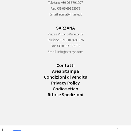
Telefono
+39 06 6791107
Fax
+39 06 69923077
Email
roma@finarte.it
SARZANA
Piazza Vittorio Veneto, 17
Telefono
+39 0187 691376
Fax
+39 0187 692703
Email
info@czernys.com
Contatti
Area Stampa
Condizioni di vendita
Privacy Policy
Codice etico
Ritiri e Spedizioni